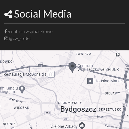
Social Media
/centrum.wspinaczkowe
@cw_spider