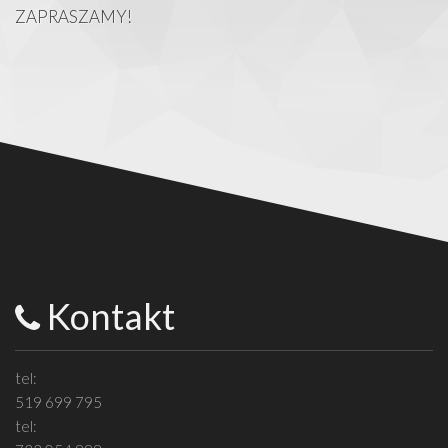
ZAPRASZAMY!
Kontakt
tel:
519 699 795
tel: