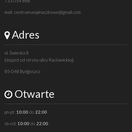
733 054 888
mail:
centrum.wspinaczkowe@gmail.com
Adres
ul. Świecka 8
(dojazd od strony ulicy Racławickiej)
85-048 Bydgoszcz
Otwarte
pn-pt:
10:00
do
22:00
sb-nd:
10:00
do
22:00